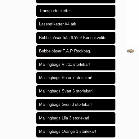
Transportetiketter
Laseretiketter A4 ark
Bubbelpåsar från 67öre! Kanonkvalite
Bubbelpåsar T.A.P Rockbag.
Mailingbags Vit 11 storlekar!
Mailingbags Rosa 7 storlekar!
Mailingbags Svart 6 storlekar!
Mailingbags Grön 3 storlekar!
Mailingbags Lila 3 storlekar!
Mailingbags Orange 3 storlekar!