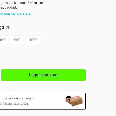
 gram per kartong. "2,41kg stor"
er, packlådor.
mdömen här ★★★★★
gd
20
100
500
1000
 nu så skickar vi i morgon!
is framme nästa vardag.