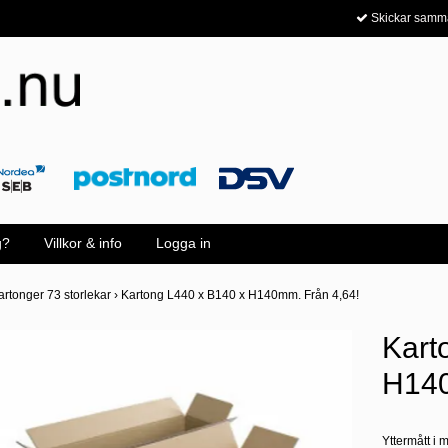
Skickar samm
g?
Villkor & info
Logga in
artonger 73 storlekar
›
Kartong L440 x B140 x H140mm. Från 4,64!
Kart
H140
Yttermått i