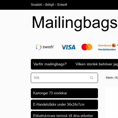
Snabbt! – Billigt! – Enkelt!
Varför mailingbags?
Vilken storlek behöver ja
Hem
›
K
Kartonger 73 storlekar
E-Handelslådor under 34x24x7cm
Etikettskrivare termisk till dina etiketter