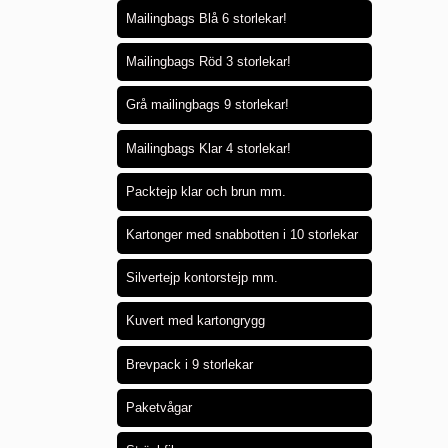
Mailingbags Blå 6 storlekar!
Mailingbags Röd 3 storlekar!
Grå mailingbags 9 storlekar!
Mailingbags Klar 4 storlekar!
Packtejp klar och brun mm.
Kartonger med snabbotten i 10 storlekar
Silvertejp kontorstejp mm.
Kuvert med kartongrygg
Brevpack i 9 storlekar
Paketvågar