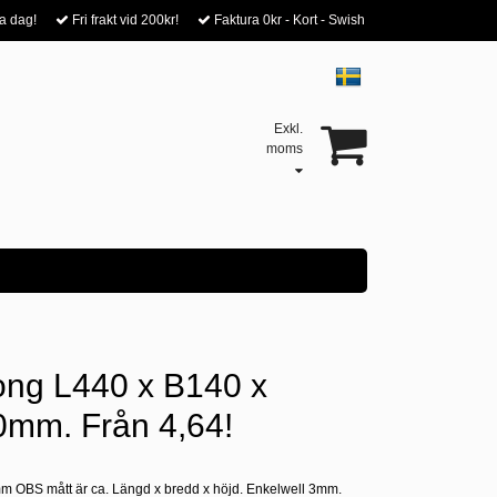
a dag!
Fri frakt vid 200kr!
Faktura 0kr - Kort - Swish
Exkl.
moms
ong L440 x B140 x
mm. Från 4,64!
 mm OBS mått är ca. Längd x bredd x höjd. Enkelwell 3mm.