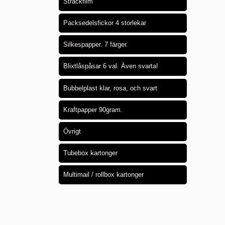
Sträckfilm
Packsedelsfickor 4 storlekar
Silkespapper. 7 färger.
Blixtlåspåsar 6 val. Även svarta!
Bubbelplast klar, rosa, och svart
Kraftpapper 90gram.
Övrigt
Tubebox kartonger
Multimail / rollbox kartonger