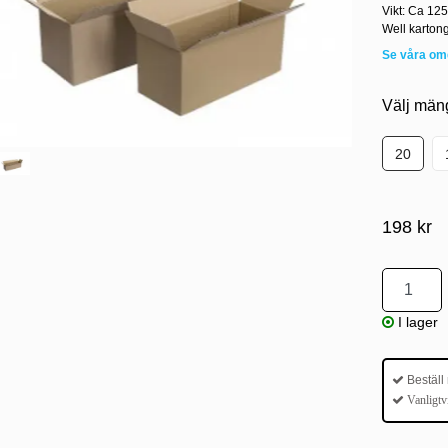
Vikt: Ca 125
Well kartong
Se våra o
Välj män
20
198 kr
I lager
Beställ
Vanligtv