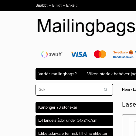
Snabbt! – Billigt! – Enkelt!
Varför mailingbags?
Vilken storlek behöver ja
Hem
›
L
Lase
Kartonger 73 storlekar
E-Handelslådor under 34x24x7cm
Etikettskrivare termisk till dina etiketter