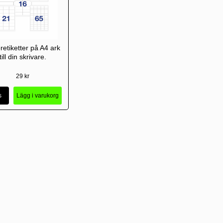
retiketter på A4 ark
till din skrivare.
29 kr
s
Lägg i varukorg