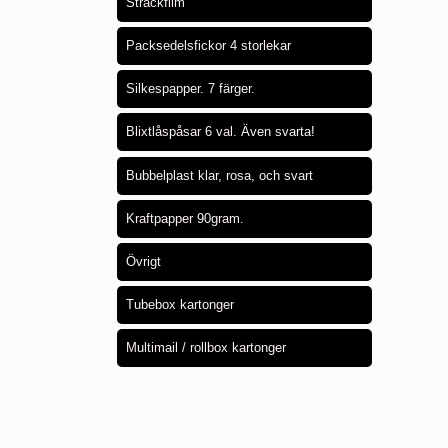
Sträckfilm
Packsedelsfickor 4 storlekar
Silkespapper. 7 färger.
Blixtlåspåsar 6 val. Även svarta!
Bubbelplast klar, rosa, och svart
Kraftpapper 90gram.
Övrigt
Tubebox kartonger
Multimail / rollbox kartonger