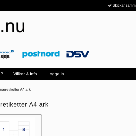
Skickar samm
g?
Villkor & info
Logga in
aseretiketter A4 ark
retiketter A4 ark