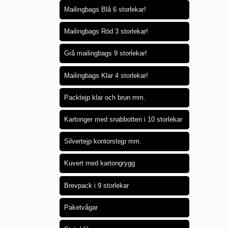
Mailingbags Blå 6 storlekar!
Mailingbags Röd 3 storlekar!
Grå mailingbags 9 storlekar!
Mailingbags Klar 4 storlekar!
Packtejp klar och brun mm.
Kartonger med snabbotten i 10 storlekar
Silvertejp kontorstejp mm.
Kuvert med kartongrygg
Brevpack i 9 storlekar
Paketvågar