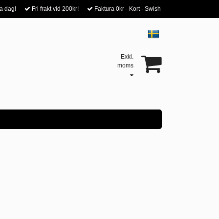
a dag!
Fri frakt vid 200kr!
Faktura 0kr - Kort - Swish
Exkl.
moms