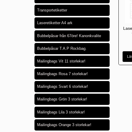
Transportetiketter
Laseretiketter A4 ark
Lase
Bubbelpåsar från 67öre! Kanonkvalite
Bubbelpåsar T.A.P Rockbag.
Lä
Mailingbags Vit 11 storlekar!
Mailingbags Rosa 7 storlekar!
Mailingbags Svart 6 storlekar!
Mailingbags Grön 3 storlekar!
Mailingbags Lila 3 storlekar!
Mailingbags Orange 3 storlekar!