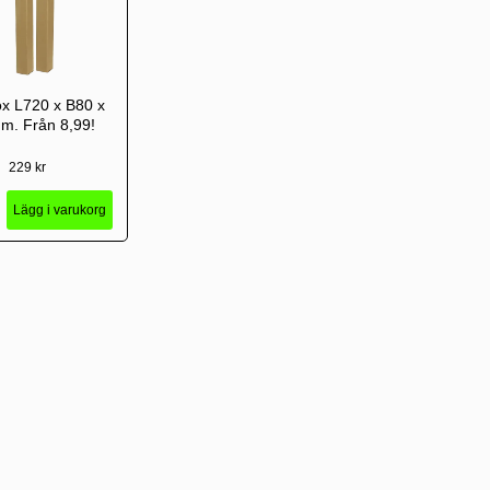
x L720 x B80 x
. Från 8,99!
229 kr
Lägg i varukorg