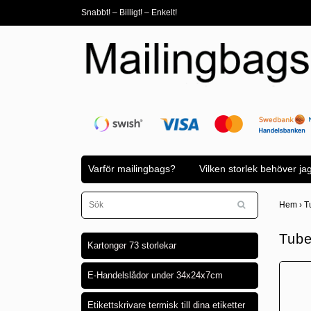
Snabbt! – Billigt! – Enkelt!
Varför mailingbags?
Vilken storlek behöver ja
Hem
›
T
Tube
Kartonger 73 storlekar
E-Handelslådor under 34x24x7cm
Etikettskrivare termisk till dina etiketter