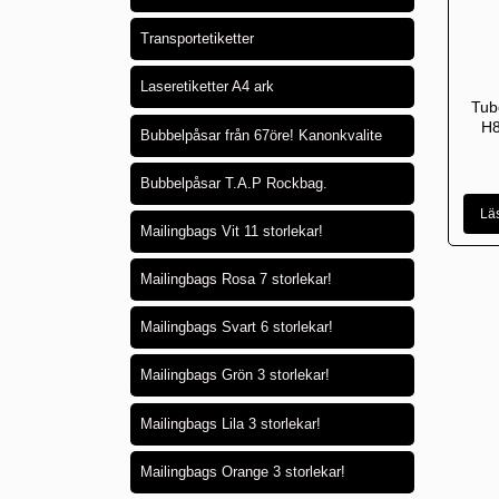
Transportetiketter
Laseretiketter A4 ark
Tub
H8
Bubbelpåsar från 67öre! Kanonkvalite
Bubbelpåsar T.A.P Rockbag.
Lä
Mailingbags Vit 11 storlekar!
Mailingbags Rosa 7 storlekar!
Mailingbags Svart 6 storlekar!
Mailingbags Grön 3 storlekar!
Mailingbags Lila 3 storlekar!
Mailingbags Orange 3 storlekar!