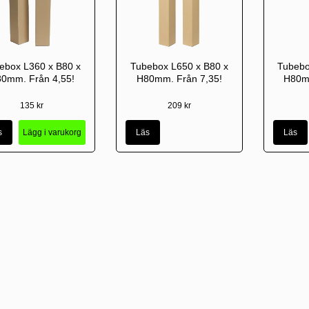
ebox L360 x B80 x
Tubebox L650 x B80 x
Tubebo
0mm. Från 4,55!
H80mm. Från 7,35!
H80mm
135 kr
209 kr
s
Lägg i varukorg
Läs
Läs