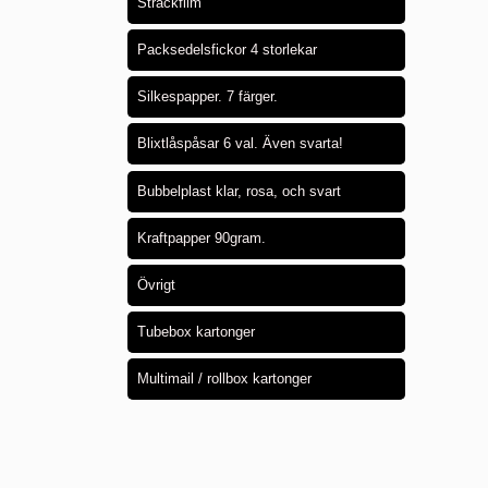
Sträckfilm
Packsedelsfickor 4 storlekar
Silkespapper. 7 färger.
Blixtlåspåsar 6 val. Även svarta!
Bubbelplast klar, rosa, och svart
Kraftpapper 90gram.
Övrigt
Tubebox kartonger
Multimail / rollbox kartonger