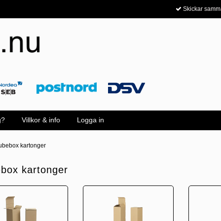
Skickar samm
g?
Villkor & info
Logga in
ubebox kartonger
box kartonger