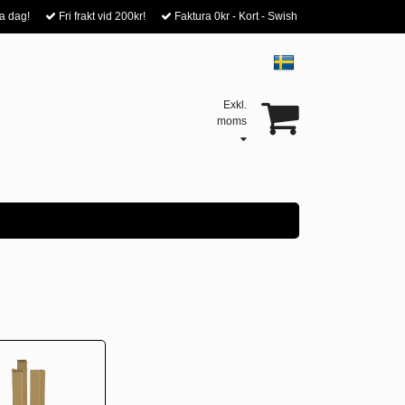
a dag!
Fri frakt vid 200kr!
Faktura 0kr - Kort - Swish
Exkl.
moms