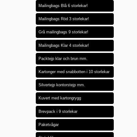
Mailingbags Blå 6 storlekar!
Mailingbags Röd 3 storlekar!
Grå mailingbags 9 storlekar!
Mailingbags Klar 4 storlekar!
Packtejp klar och brun mm.
Kartonger med snabbotten i 10 storlekar
Silvertejp kontorstejp mm.
Kuvert med kartongrygg
Brevpack i 9 storlekar
Paketvågar