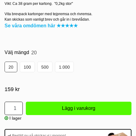
Vikt: Ca 38 gram per kartong. "0,2kg stor"
Vita brevpack kartonger med tejpremsa och rivremsa.
Kan skickas som vanligt brev och går in i brevlådan.
Se våra omdömen här ★★★★★
Välj mängd
20
20
100
500
1.000
159 kr
I lager
Beställ nu så skickar vi i morgon!