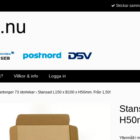
Skickar samm
g?
Villkor & info
Logga in
artonger 73 storlekar
›
Stansad L150 x B100 x H50mm. Från 1,50!
Stan
H50m
Yttermått i