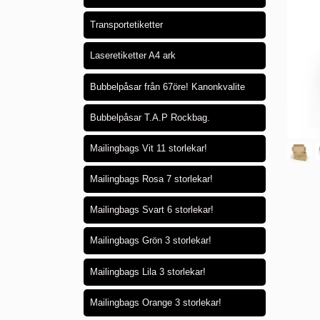
Transportetiketter
Laseretiketter A4 ark
Bubbelpåsar från 67öre! Kanonkvalite
Bubbelpåsar T.A.P Rockbag.
Mailingbags Vit 11 storlekar!
Mailingbags Rosa 7 storlekar!
Mailingbags Svart 6 storlekar!
Mailingbags Grön 3 storlekar!
Mailingbags Lila 3 storlekar!
Mailingbags Orange 3 storlekar!