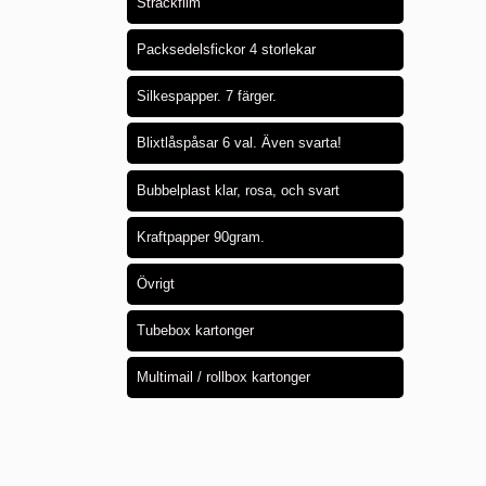
Sträckfilm
Packsedelsfickor 4 storlekar
Silkespapper. 7 färger.
Blixtlåspåsar 6 val. Även svarta!
Bubbelplast klar, rosa, och svart
Kraftpapper 90gram.
Övrigt
Tubebox kartonger
Multimail / rollbox kartonger