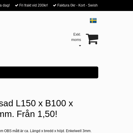
a dag!
Fri frakt vid 200kr!
Faktura 0kr - Kort - Swish
Exkl.
moms
sad L150 x B100 x
m. Från 1,50!
 mm OBS mått är ca. Längd x bredd x höjd. Enkelwell 3mm.