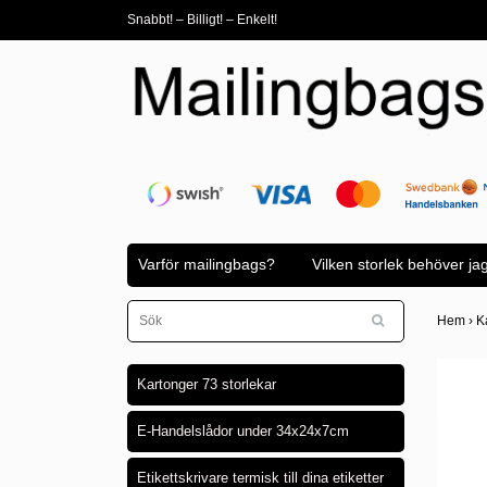
Snabbt! – Billigt! – Enkelt!
Varför mailingbags?
Vilken storlek behöver ja
Hem
›
K
Kartonger 73 storlekar
E-Handelslådor under 34x24x7cm
Etikettskrivare termisk till dina etiketter