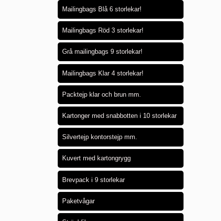
Mailingbags Blå 6 storlekar!
Mailingbags Röd 3 storlekar!
Grå mailingbags 9 storlekar!
Mailingbags Klar 4 storlekar!
Packtejp klar och brun mm.
Kartonger med snabbotten i 10 storlekar
Silvertejp kontorstejp mm.
Kuvert med kartongrygg
Brevpack i 9 storlekar
Paketvågar