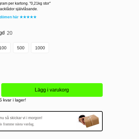
gram per kartong. "0,21kg stor"
acklådor självlåsande.
mdömen här ★★★★★
gd
20
100
500
1000
 kvar i lager!
 nu så skickar vi i morgon!
is framme nästa vardag.