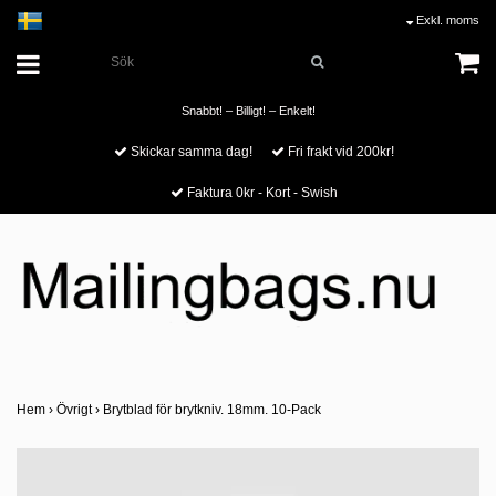
Exkl. moms
Snabbt! – Billigt! – Enkelt!
Skickar samma dag!
Fri frakt vid 200kr!
Faktura 0kr - Kort - Swish
Hem
›
Övrigt
›
Brytblad för brytkniv. 18mm. 10-Pack