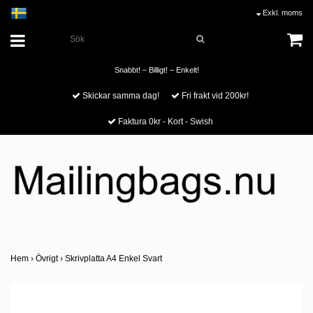
Exkl. moms
Snabbt! – Billigt! – Enkelt!
Skickar samma dag!
Fri frakt vid 200kr!
Faktura 0kr - Kort - Swish
Hem
›
Övrigt
›
Skrivplatta A4 Enkel Svart