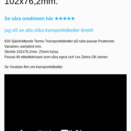
102x76,2mm.
Se våra omdömen här ★★★★★
jag vill se alla olika transportetiketter direkt!
930 Självhäftande Termo Transportetiketter på rulle passar Postnords
Varubrev, earlybird mm.
Storlek 102x76,2mm. 25mm hylsa.
Passar till etikettskrivare som våra egna och t.ex Zebra GK-serien.
Se Youtube film om transportetiketter.