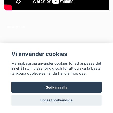
Tillfälligt slut!
Vi använder cookies
Mailingbags.nu använder cookies för att anpassa det
innehåll som visas för dig och för att du ska få bästa
tänkbara upplevelse när du handlar hos oss.
Godkänn alla
Kontakt
Om oss
Varför mailingbags?
Vilken storlek behöver jag?
Endast nödvändiga
© Copyright 2026 Mailingbags.nu
💬
Chatta via WhatsApp här
Powered by Quickbutik