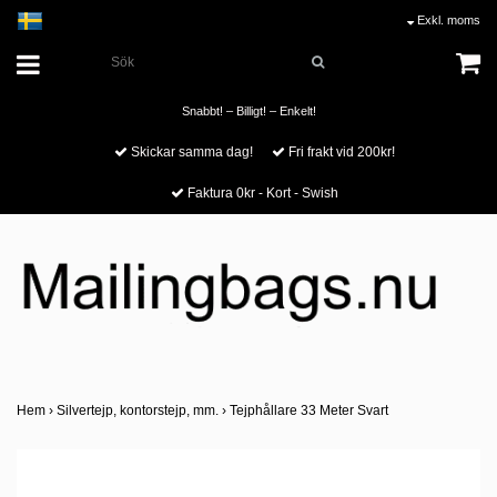
Exkl. moms
Snabbt! – Billigt! – Enkelt!
Skickar samma dag!
Fri frakt vid 200kr!
Faktura 0kr - Kort - Swish
Hem
›
Silvertejp, kontorstejp, mm.
›
Tejphållare 33 Meter Svart