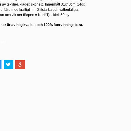
 av textilier, kläder, skor etc. Innermått 31x40cm. 14gr.
 flärp med kraftigt lim. Slitstarka och vattentåliga.
n och vik ner flärpen = klart! Tjocklek 50my.
åsar är av hög kvalitet och 100% återvinningsbara.
slut!