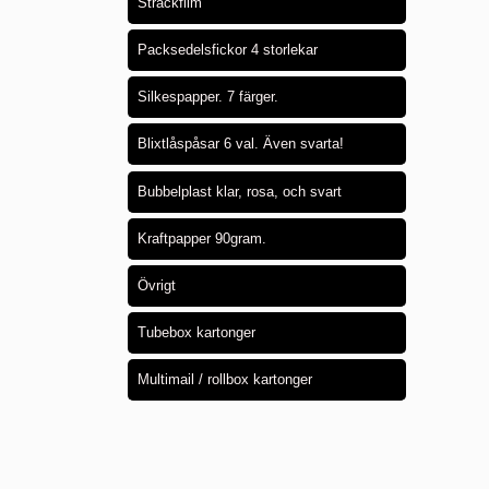
Sträckfilm
Packsedelsfickor 4 storlekar
Silkespapper. 7 färger.
Blixtlåspåsar 6 val. Även svarta!
Bubbelplast klar, rosa, och svart
Kraftpapper 90gram.
Övrigt
Tubebox kartonger
Multimail / rollbox kartonger