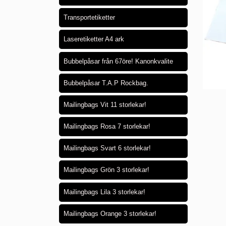
Transportetiketter
Laseretiketter A4 ark
Bubbelpåsar från 67öre! Kanonkvalite
Bubbelpåsar T.A.P Rockbag.
Mailingbags Vit 11 storlekar!
Mailingbags Rosa 7 storlekar!
Mailingbags Svart 6 storlekar!
Mailingbags Grön 3 storlekar!
Mailingbags Lila 3 storlekar!
Mailingbags Orange 3 storlekar!