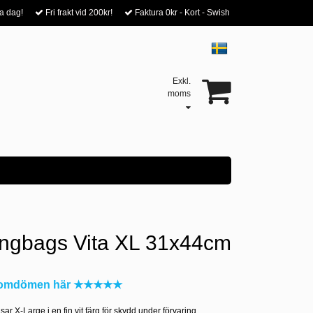
a dag!
Fri frakt vid 200kr!
Faktura 0kr - Kort - Swish
Exkl.
moms
ingbags Vita XL 31x44cm
a omdömen här ★★★★★
ar X-Large i en fin vit färg för skydd under förvaring