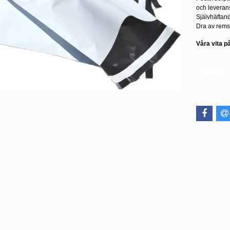
och leverans
Självhäftande
Dra av remsa
Våra vita p
Tillfälligt 