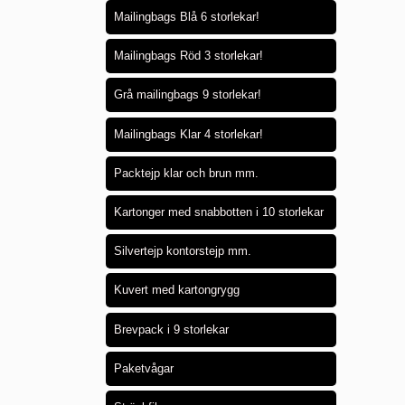
Mailingbags Blå 6 storlekar!
Mailingbags Röd 3 storlekar!
Grå mailingbags 9 storlekar!
Mailingbags Klar 4 storlekar!
Packtejp klar och brun mm.
Kartonger med snabbotten i 10 storlekar
Silvertejp kontorstejp mm.
Kuvert med kartongrygg
Brevpack i 9 storlekar
Paketvågar