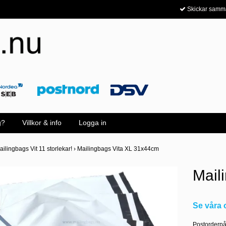
Skickar samm
g?
Villkor & info
Logga in
ailingbags Vit 11 storlekar!
›
Mailingbags Vita XL 31x44cm
Mail
Se vår
Postorderpås