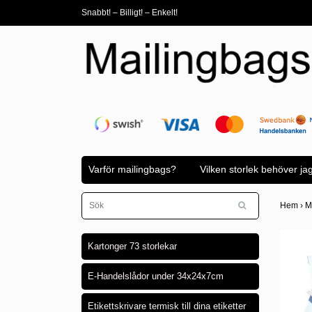
Snabbt! – Billigt! – Enkelt!
Varför mailingbags?
Vilken storlek behöver ja
Hem
›
M
Kartonger 73 storlekar
E-Handelslådor under 34x24x7cm
Etikettskrivare termisk till dina etiketter