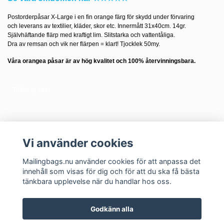
Postorderpåsar X-Large i en fin orange färg för skydd under förvaring
och leverans av textilier, kläder, skor etc. Innermått 31x40cm. 14gr.
Självhäftande flärp med kraftigt lim. Slitstarka och vattentåliga.
Dra av remsan och vik ner flärpen = klart! Tjocklek 50my.
Våra
orangea
påsar är av hög kvalitet och 100% återvinningsbara.
Tillfälligt slut!
Vi använder cookies
Mailingbags.nu använder cookies för att anpassa det
innehåll som visas för dig och för att du ska få bästa
tänkbara upplevelse när du handlar hos oss.
Godkänn alla
Kontakt
Om oss
Varför mailingbags?
Vilken storlek behöver jag?