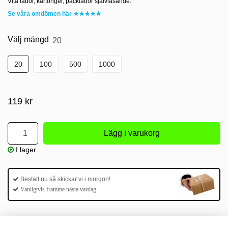
Vita lådor, kartonger, packlådor självlåsande.
Se våra omdömen här ★★★★★
Välj mängd
20
20
100
500
1000
119 kr
I lager
Beställ nu så skickar vi i morgon!
Vanligtvis framme nästa vardag.