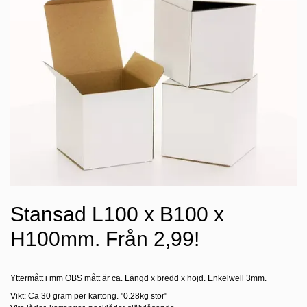
Stansad L100 x B100 x
H100mm. Från 2,99!
Yttermått i mm OBS mått är ca. Längd x bredd x höjd. Enkelwell 3mm.
Vikt: Ca 30 gram per kartong. "0.28kg stor"