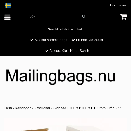
Exkl. moms
Snabbt! – Billigt! – Enkelt!
Skickar samma dag!
Fri frakt vid 200kr!
Faktura 0kr - Kort - Swish
Hem
›
Kartonger 73 storlekar
›
Stansad L100 x B100 x H100mm. Från 2,99!