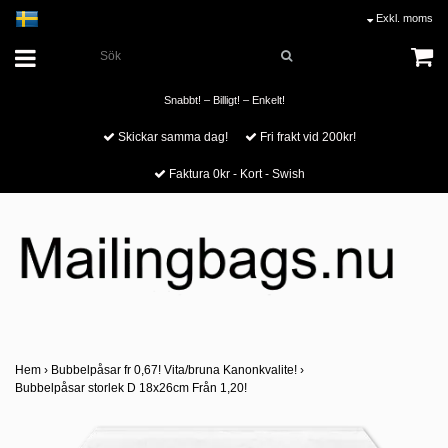
Exkl. moms
Snabbt! – Billigt! – Enkelt!
Skickar samma dag!
Fri frakt vid 200kr!
Faktura 0kr - Kort - Swish
Hem
›
Bubbelpåsar fr 0,67! Vita/bruna Kanonkvalite!
›
Bubbelpåsar storlek D 18x26cm Från 1,20!