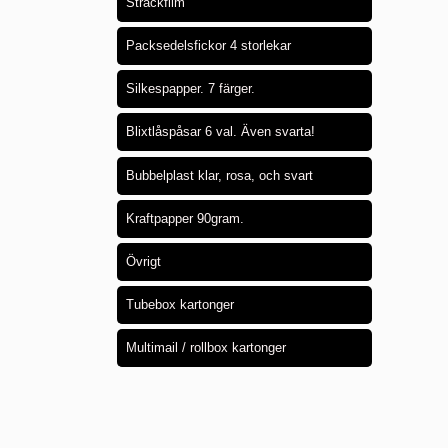
Sträckfilm
Packsedelsfickor 4 storlekar
Silkespapper. 7 färger.
Blixtlåspåsar 6 val. Även svarta!
Bubbelplast klar, rosa, och svart
Kraftpapper 90gram.
Övrigt
Tubebox kartonger
Multimail / rollbox kartonger