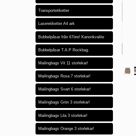
Transportetiketter
Laseretiketter A4 ark
Bubbelpåsar från 67öre! Kanonkvalite
Bubbelpåsar T.A.P Rockbag.
Mailingbags Vit 11 storlekar!
Mailingbags Rosa 7 storlekar!
Mailingbags Svart 6 storlekar!
Mailingbags Grön 3 storlekar!
Mailingbags Lila 3 storlekar!
Mailingbags Orange 3 storlekar!