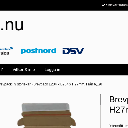
Skickar samm
g?
Villkor & info
Logga in
revpack i 9 storlekar
›
Brevpack L234 x B234 x H27mm. Från 6,19!
Brev
H27m
Yttermått i