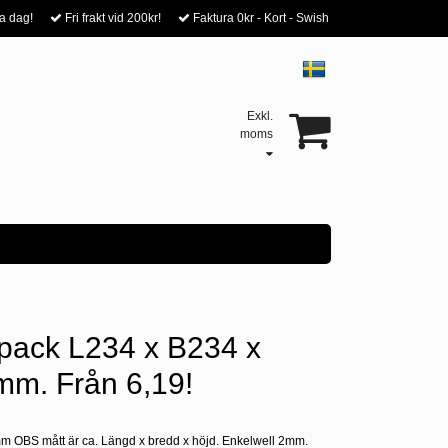
a dag!
Fri frakt vid 200kr!
Faktura 0kr - Kort - Swish
Exkl.
moms
pack L234 x B234 x
m. Från 6,19!
 mm OBS mått är ca. Längd x bredd x höjd. Enkelwell 2mm.