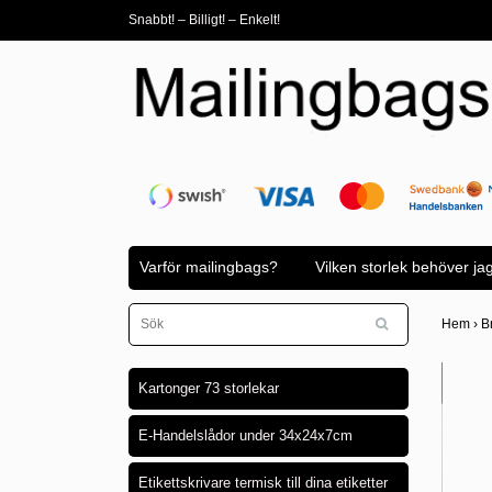
Snabbt! – Billigt! – Enkelt!
Varför mailingbags?
Vilken storlek behöver ja
Hem
›
B
Kartonger 73 storlekar
E-Handelslådor under 34x24x7cm
Etikettskrivare termisk till dina etiketter