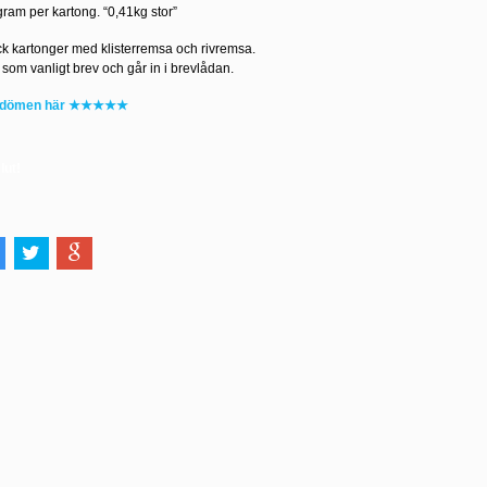
gram per kartong. “0,41kg stor”
ck kartonger med klisterremsa
och rivremsa.
som vanligt brev och går in i brevlådan.
mdömen här ★★★★★
slut!