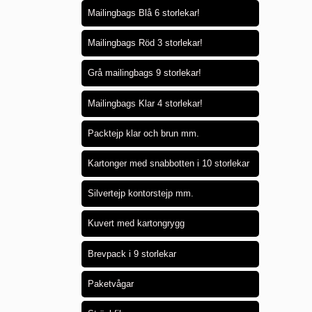
Mailingbags Blå 6 storlekar!
Mailingbags Röd 3 storlekar!
Grå mailingbags 9 storlekar!
Mailingbags Klar 4 storlekar!
Packtejp klar och brun mm.
Kartonger med snabbotten i 10 storlekar
Silvertejp kontorstejp mm.
Kuvert med kartongrygg
Brevpack i 9 storlekar
Paketvågar